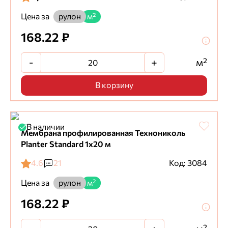
Цена за
рулон
м²
168.22 ₽
-
+
м²
В корзину
В наличии
Мембрана профилированная Технониколь
Planter Standard 1х20 м
4.6
21
Код: 3084
Цена за
рулон
м²
168.22 ₽