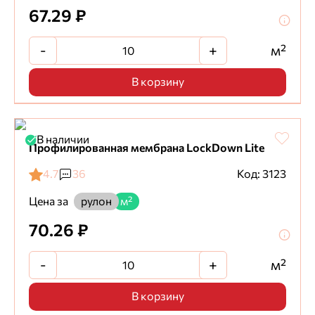
67.29 ₽
-
+
м²
В корзину
В наличии
Профилированная мембрана LockDown Lite
4.7
36
Код: 3123
Цена за
рулон
м²
70.26 ₽
-
+
м²
В корзину