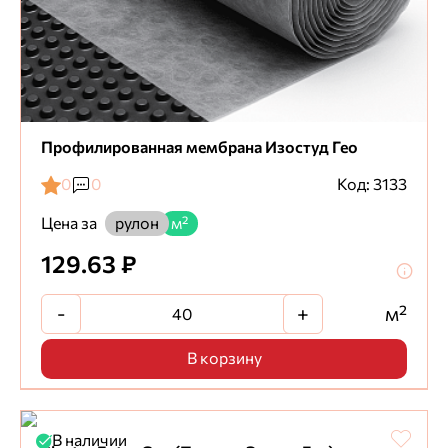
Профилированная мембрана Изостуд Гео
0
0
Код: 3133
Цена за
рулон
м²
129.63 ₽
-
+
м²
В корзину
В наличии