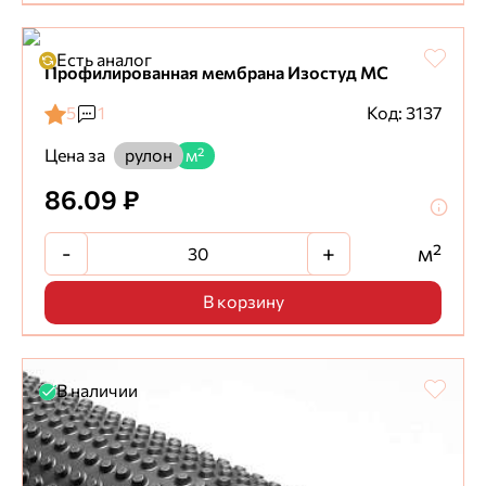
Есть аналог
Профилированная мембрана Изостуд МС
5
1
Код: 3137
Цена за
рулон
м²
86.09 ₽
-
+
м²
В корзину
В наличии