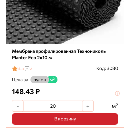
Мембрана профилированная Технониколь
Planter Eco 2х10 м
3.5
2
Код: 3080
Цена за
рулон
м²
148.43 ₽
-
+
м²
В корзину