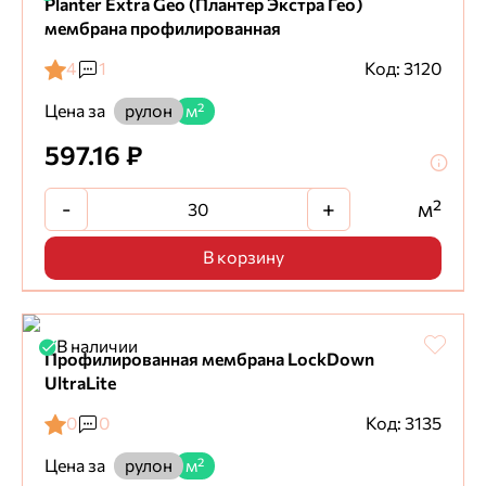
Planter Extra Geo (Плантер Экстра Гео)
мембрана профилированная
4
1
Код: 3120
Цена за
рулон
м²
597.16 ₽
-
+
м²
В корзину
В наличии
Профилированная мембрана LockDown
UltraLite
0
0
Код: 3135
Цена за
рулон
м²