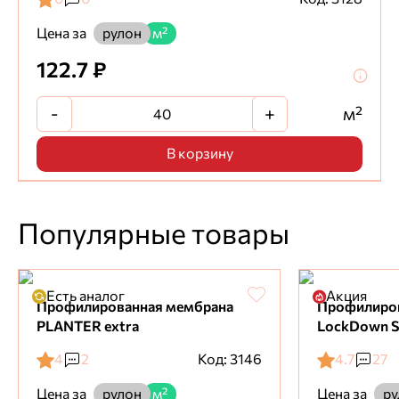
Цена за
рулон
м²
122.7 ₽
-
+
м²
В корзину
Популярные товары
Есть аналог
Акция
Профилированная мембрана
Профилиро
PLANTER extra
LockDown S
4
2
Код: 3146
4.7
27
Цена за
Цена за
рулон
м²
ру