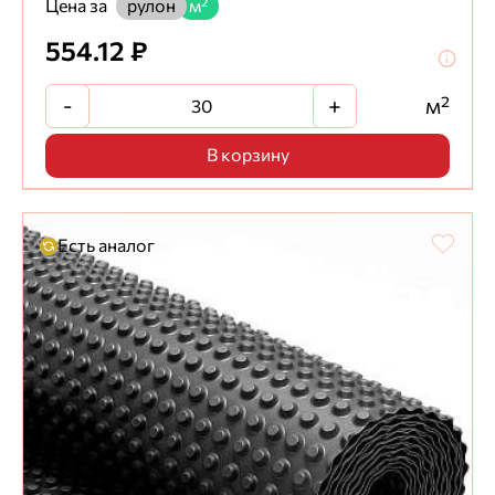
Цена за
рулон
м²
554.12 ₽
-
+
м²
В корзину
Есть аналог