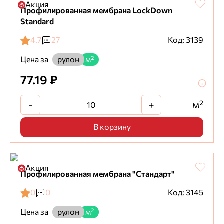
Акция
Профилированная мембрана LockDown
Standard
4.7
27
Код: 3139
Цена за
рулон
м²
77.19 ₽
-
+
м²
В корзину
Акция
Профилированная мембрана "Стандарт"
0
0
Код: 3145
Цена за
рулон
м²