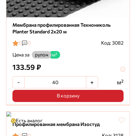
Мембрана профилированная Технониколь
Planter Standard 2х20 м
0
0
Код: 3082
Цена за
рулон
м²
133.59 ₽
-
+
м²
В корзину
Есть аналог
Профилированная мембрана Изостуд
0
0
Код: 3128