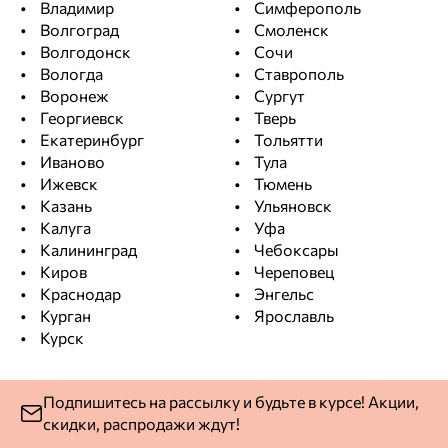
Владимир
Симферополь
Волгоград
Смоленск
Волгодонск
Сочи
Вологда
Ставрополь
Воронеж
Сургут
Георгиевск
Тверь
Екатеринбург
Тольятти
Иваново
Тула
Ижевск
Тюмень
Казань
Ульяновск
Калуга
Уфа
Калининград
Чебоксары
Киров
Череповец
Краснодар
Энгельс
Курган
Ярославль
Курск
Подпишитесь на рассылку и будьте в курсе! Акции,
скидки, распродажи ждут!