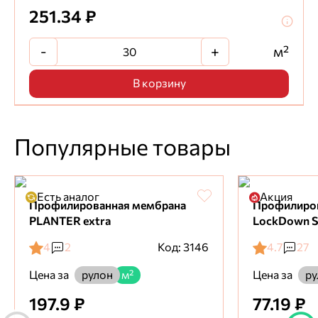
251.34 ₽
-
+
м²
В корзину
Популярные товары
Есть аналог
Акция
Профилированная мембрана
Профилиро
PLANTER extra
LockDown S
4
2
Код: 3146
4.7
27
Цена за
Цена за
рулон
м²
ру
197.9 ₽
77.19 ₽