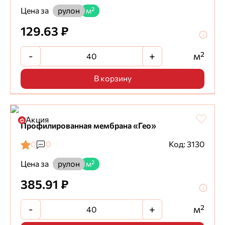
Цена за
рулон
м²
129.63 ₽
-
+
м²
В корзину
Акция
Профилированная мембрана «Гео»
0
0
Код: 3130
Цена за
рулон
м²
385.91 ₽
-
+
м²