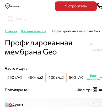
Я строитель
Армавир
Главная
Каталог товаров
Профилированная мембрана Geo
Профилированная
4
мембрана Geo
товара
Часто ищут:
550 г/м2
450 г/м2
400 г/м2
500 г/м2
8 мм шип
Популярные
Фильтр
Акция