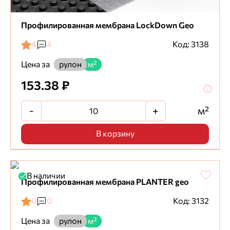
Профилированная мембрана LockDown Geo
4
4
Код: 3138
Цена за
рулон
м²
153.38 ₽
-
+
м²
В корзину
В наличии
Профилированная мембрана PLANTER geo
0
0
Код: 3132
Цена за
рулон
м²