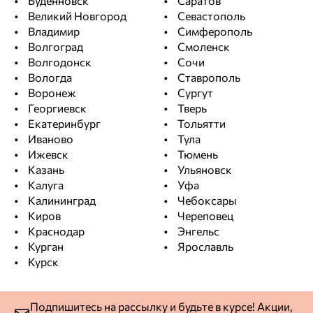
Будённовск
Саратов
Великий Новгород
Севастополь
Владимир
Симферополь
Волгоград
Смоленск
Волгодонск
Сочи
Вологда
Ставрополь
Воронеж
Сургут
Георгиевск
Тверь
Екатеринбург
Тольятти
Иваново
Тула
Ижевск
Тюмень
Казань
Ульяновск
Калуга
Уфа
Калининград
Чебоксары
Киров
Череповец
Краснодар
Энгельс
Курган
Ярославль
Курск
Подпишитесь на рассылку и будьте в курсе! Акции,