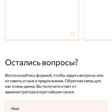
Для выставления счета присылайте заявку с Вашими
реквизитами на электронную почту
Максим Егоршин
Ответ службы заботы
Спасибо, что поделились впечатлениями, очень
рады.
1 отзыв
Общая оценка
4
Остались вопросы?
Оставить отзыв о товаре
Воспользуйтесь формой, чтобы задать вопросы или
оставить отзыв и предложение. Обратная связь для
нас очень ценна. Вы получите ответ от
администратора в кратчайшие сроки.
Имя