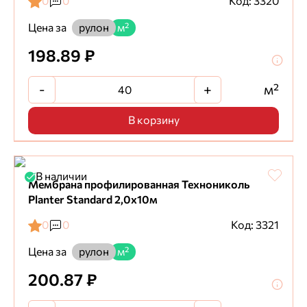
0
0
Код: 3320
Цена за
рулон
м²
198.89 ₽
-
+
м²
В корзину
В наличии
Мембрана профилированная Технониколь
Planter Standard 2,0х10м
0
0
Код: 3321
Цена за
рулон
м²
200.87 ₽