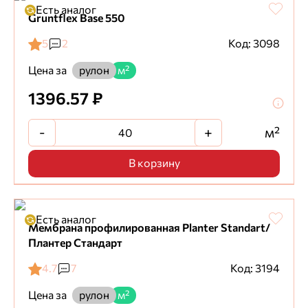
Есть аналог
Gruntflex Base 550
5
2
Код: 3098
Цена за
рулон
м²
1396.57 ₽
-
+
м²
В корзину
Есть аналог
Мембрана профилированная Planter Standart/
Плантер Стандарт
4.7
7
Код: 3194
Цена за
рулон
м²