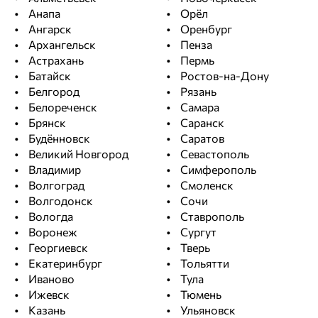
Анапа
Орёл
Ангарск
Оренбург
Архангельск
Пенза
Астрахань
Пермь
Батайск
Ростов-на-Дону
Белгород
Рязань
Белореченск
Самара
Брянск
Саранск
Будённовск
Саратов
Великий Новгород
Севастополь
Владимир
Симферополь
Волгоград
Смоленск
Волгодонск
Сочи
Вологда
Ставрополь
Воронеж
Сургут
Георгиевск
Тверь
Екатеринбург
Тольятти
Иваново
Тула
Ижевск
Тюмень
Казань
Ульяновск