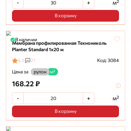
-
+
м²
В корзину
В наличии
Мембрана профилированная Технониколь
Planter Standard 1х20 м
4.6
21
Код: 3084
Цена за
рулон
м²
168.22 ₽
-
+
м²
В корзину