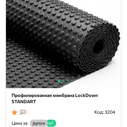
Профилированная мембрана LockDown
STANDART
0
0
Код: 3204
Цена за
рулон
м²