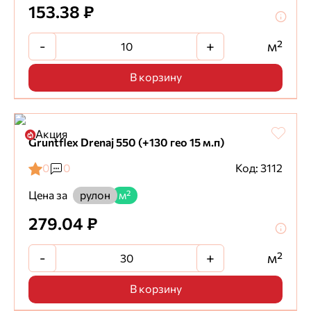
153.38 ₽
-
+
м²
В корзину
Акция
Gruntflex Drenaj 550 (+130 гео 15 м.п)
0
0
Код: 3112
Цена за
рулон
м²
279.04 ₽
-
+
м²
В корзину