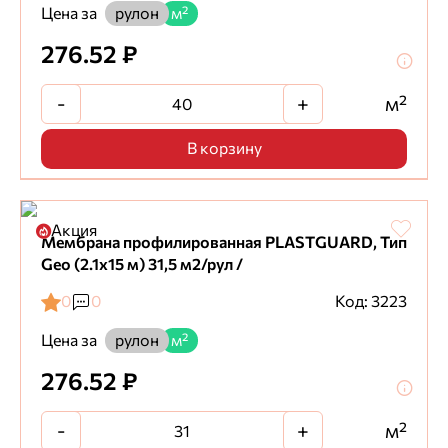
Цена за
рулон
м²
276.52 ₽
-
+
м²
В корзину
Акция
Мембрана профилированная PLASTGUARD, Тип
Geo (2.1x15 м) 31,5 м2/рул /
0
0
Код: 3223
Цена за
рулон
м²
276.52 ₽
-
+
м²