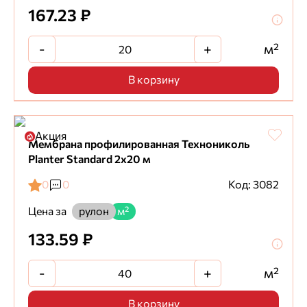
167.23 ₽
-
+
м²
В корзину
Акция
Мембрана профилированная Технониколь
Planter Standard 2х20 м
0
0
Код: 3082
Цена за
рулон
м²
133.59 ₽
-
+
м²
В корзину