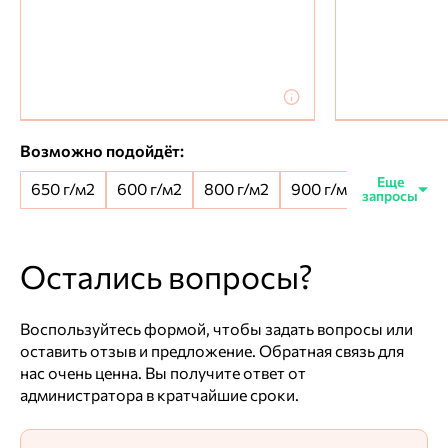
Возможно подойдёт:
650 г/м2
600 г/м2
800 г/м2
900 г/м2
650+100 
Остались вопросы?
Воспользуйтесь формой, чтобы задать вопросы или
оставить отзыв и предложение. Обратная связь для
нас очень ценна. Вы получите ответ от
администратора в кратчайшие сроки.