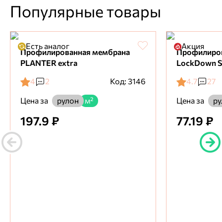
Популярные товары
Есть аналог
Акция
Профилированная мембрана
Профилиро
PLANTER extra
LockDown S
4
2
Код: 3146
4.7
27
Цена за
Цена за
рулон
м²
ру
197.9 ₽
77.19 ₽