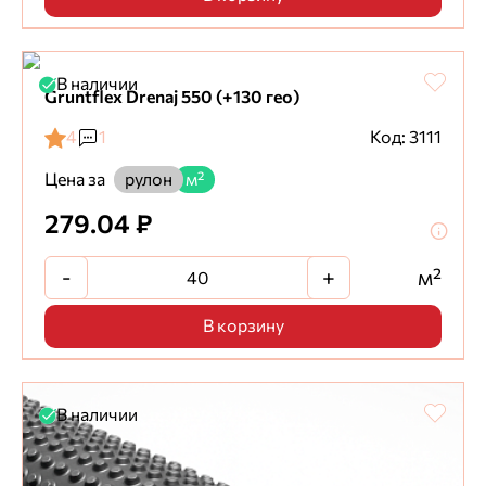
В наличии
Gruntflex Drenaj 550 (+130 гео)
4
1
Код: 3111
Цена за
рулон
м²
279.04 ₽
-
+
м²
В корзину
В наличии