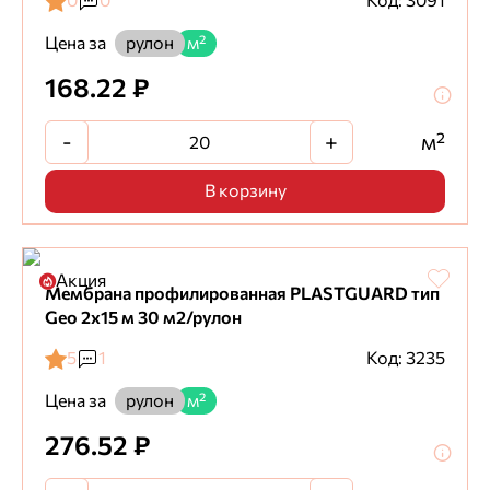
0
0
Код: 3091
Цена за
рулон
м²
168.22 ₽
-
+
м²
В корзину
Акция
Мембрана профилированная PLASTGUARD тип
Geo 2x15 м 30 м2/рулон
5
1
Код: 3235
Цена за
рулон
м²
276.52 ₽