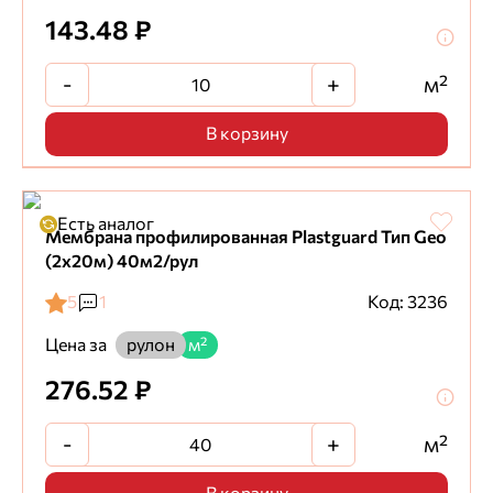
143.48 ₽
-
+
м²
В корзину
Есть аналог
Мембрана профилированная Plastguard Тип Geo
(2x20м) 40м2/рул
5
1
Код: 3236
Цена за
рулон
м²
276.52 ₽
-
+
м²