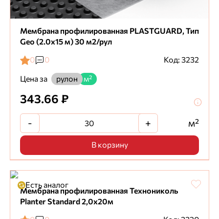
Мембрана профилированная PLASTGUARD, Тип
Geo (2.0x15 м) 30 м2/рул
0
0
Код: 3232
Цена за
рулон
м²
343.66 ₽
-
+
м²
В корзину
Есть аналог
Мембрана профилированная Технониколь
Planter Standard 2,0х20м