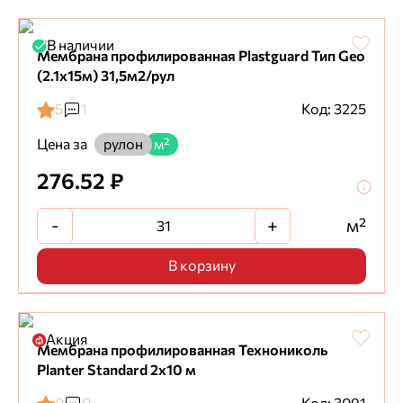
В наличии
Мембрана профилированная Plastguard Тип Geo
(2.1x15м) 31,5м2/рул
5
1
Код: 3225
Цена за
рулон
м²
276.52 ₽
-
+
м²
В корзину
Акция
Мембрана профилированная Технониколь
Planter Standard 2х10 м