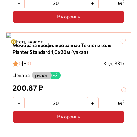
-
+
м²
В корзину
Есть аналог
Мембрана профилированная Технониколь
Planter Standard 1,0х20м (узкая)
0
0
Код: 3317
Цена за
рулон
м²
200.87 ₽
-
+
м²
В корзину