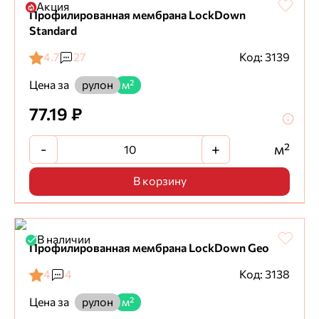
Акция
Профилированная мембрана LockDown
Standard
4.7
27
Код: 3139
Цена за
рулон
м²
77.19 ₽
-
+
м²
В корзину
В наличии
Профилированная мембрана LockDown Geo
4
4
Код: 3138
Цена за
рулон
м²